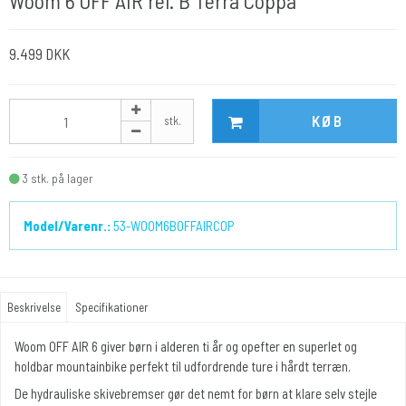
Woom 6 OFF AIR rel. B Terra Coppa
9.499 DKK
KØB
stk.
3
stk.
på lager
Model/Varenr.:
53-WOOM6BOFFAIRCOP
Beskrivelse
Specifikationer
Woom OFF AIR 6 giver børn i alderen ti år og opefter en superlet og
holdbar mountainbike perfekt til udfordrende ture i hårdt terræn.
De hydrauliske skivebremser gør det nemt for børn at klare selv stejle