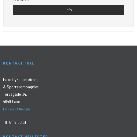
Info
KONTAKT FAXE
Faxe Cykelforretning
& Sportskompagniet
Torvegade 34,
4640 Faxe
Find os på Google
Tlf:
51 17 00 31
KONTAKT HELLESTED