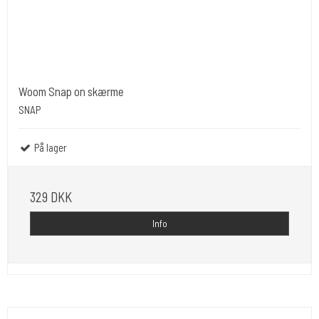
Woom Snap on skærme
SNAP
På lager
329 DKK
Info