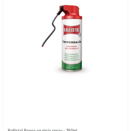
Ballistol Rense og pleje spray - 350ml