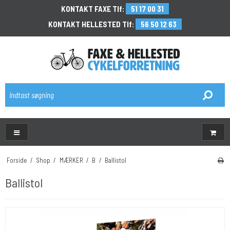
KONTAKT FAXE Tlf:
51 17 00 31
KONTAKT HELLESTED Tlf:
56 50 12 63
\
Forside
/
Shop
/
MÆRKER
/
B
/
Ballistol
Ballistol