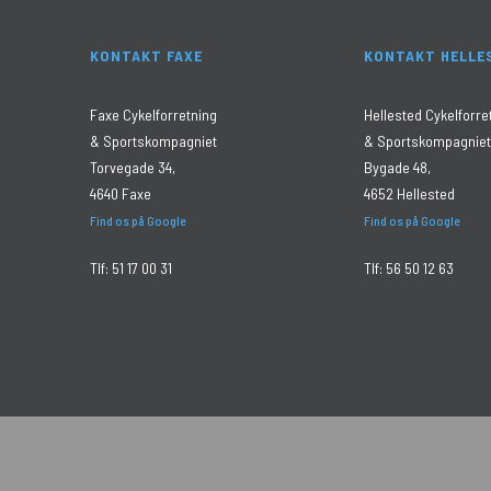
KONTAKT FAXE
KONTAKT HELLE
Faxe Cykelforretning
Hellested Cykelforre
& Sportskompagniet
& Sportskompagniet
Torvegade 34,
Bygade 48,
4640 Faxe
4652 Hellested
Find os på Google
Find os på Google
Tlf:
51 17 00 31
Tlf:
56 50 12 63