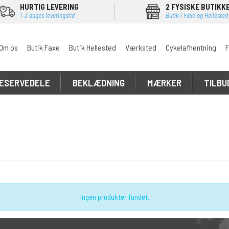
HURTIG LEVERING
2 FYSISKE BUTIKK
1–3 dages leveringstid
Butik i Faxe og Hellested
Om os
Butik Faxe
Butik Hellested
Værksted
Cykelafhentning
F
ESERVEDELE
BEKLÆDNING
MÆRKER
TILBU
Ingen produkter fundet.