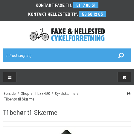
KONTAKT FAXE Tlf:
51 17 00 31
KONTAKT HELLESTED Tlf:
56 50 12 63
\
Forside
/
Shop
/
TILBEHØR
/
Cykelskærme
/
Tilbehør til Skærme
Tilbehør til Skærme