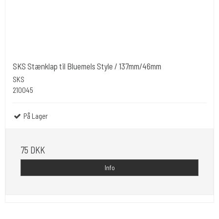
SKS Stænklap til Bluemels Style / 137mm/46mm
SKS
210045
På Lager
75 DKK
Info