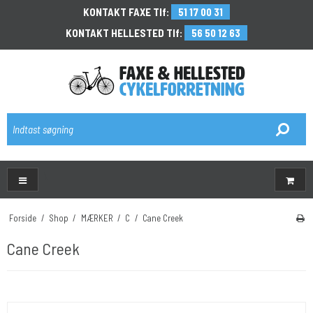
KONTAKT FAXE Tlf:
51 17 00 31
KONTAKT HELLESTED Tlf:
56 50 12 63
\
Forside
/
Shop
/
MÆRKER
/
C
/
Cane Creek
Cane Creek