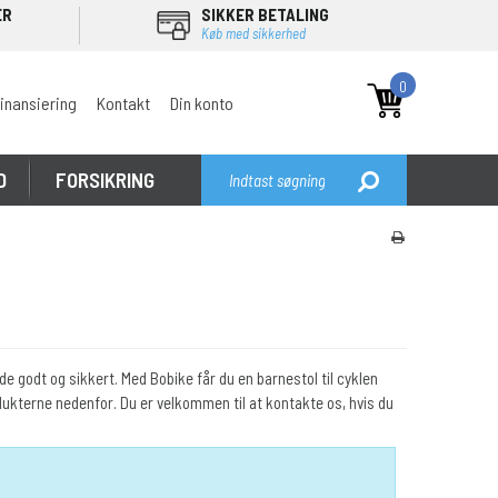
ER
SIKKER BETALING
Køb med sikkerhed
0
inansiering
Kontakt
Din konto
D
FORSIKRING
dde godt og sikkert. Med Bobike får du en barnestol til cyklen
odukterne nedenfor. Du er velkommen til at kontakte os, hvis du