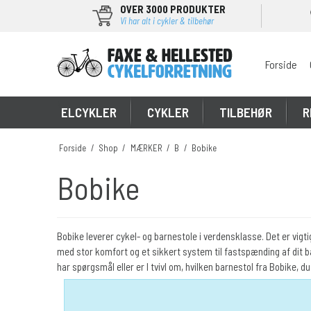
OVER 3000 PRODUKTER
Vi har alt i cykler & tilbehør
Forside
\
ELCYKLER
CYKLER
TILBEHØR
R
Forside
/
Shop
/
MÆRKER
/
B
/
Bobike
Bobike
Bobike leverer cykel- og barnestole i verdensklasse. Det er vigtig
med stor komfort og et sikkert system til fastspænding af dit ba
har spørgsmål eller er I tvivl om, hvilken barnestol fra Bobike, d