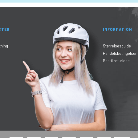
STED
INFORMATION
tning
Størrelsesguide
Handelsbetingelser
Bestil returlabel