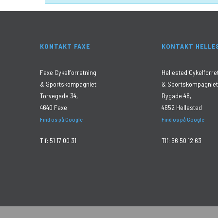
KONTAKT FAXE
KONTAKT HELLE
Faxe Cykelforretning
Hellested Cykelforre
& Sportskompagniet
& Sportskompagniet
Torvegade 34,
Bygade 48,
4640 Faxe
4652 Hellested
Find os på Google
Find os på Google
Tlf:
51 17 00 31
Tlf:
56 50 12 63