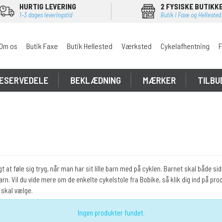
HURTIG LEVERING
2 FYSISKE BUTIKK
1–3 dages leveringstid
Butik i Faxe og Hellested
Om os
Butik Faxe
Butik Hellested
Værksted
Cykelafhentning
F
ESERVEDELE
BEKLÆDNING
MÆRKER
TILBU
t at føle sig tryg, når man har sit lille barn med på cyklen. Barnet skal både si
rn. Vil du vide mere om de enkelte cykelstole fra Bobike, så klik dig ind på pr
u skal vælge.
Ingen produkter fundet.