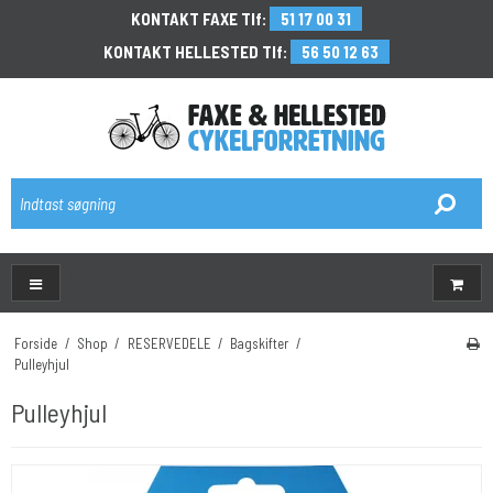
KONTAKT FAXE Tlf:
51 17 00 31
KONTAKT HELLESTED Tlf:
56 50 12 63
\
Forside
/
Shop
/
RESERVEDELE
/
Bagskifter
/
Pulleyhjul
Pulleyhjul