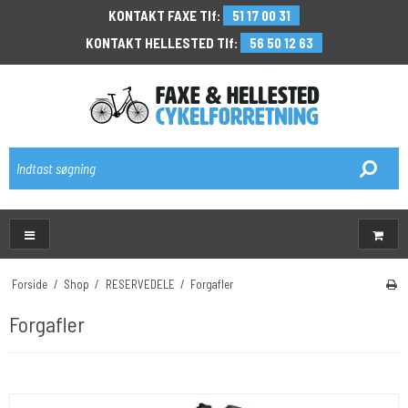
KONTAKT FAXE Tlf:
51 17 00 31
KONTAKT HELLESTED Tlf:
56 50 12 63
\
Forside
/
Shop
/
RESERVEDELE
/
Forgafler
Forgafler