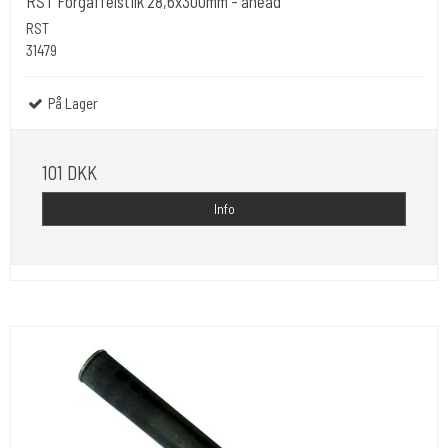
RST Forgaffelstilk 28,6x300mm - ahead
RST
31479
På Lager
101 DKK
Info