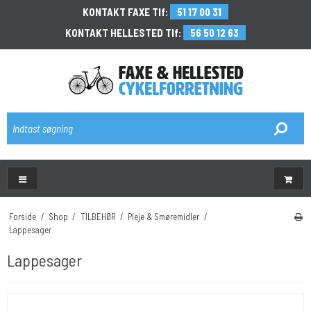
KONTAKT FAXE Tlf:
51 17 00 31
KONTAKT HELLESTED Tlf:
56 50 12 63
\
Forside
/
Shop
/
TILBEHØR
/
Pleje & Smøremidler
/
Lappesager
Lappesager