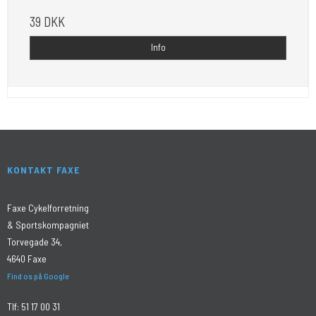
39 DKK
Info
KONTAKT FAXE
Faxe Cykelforretning
& Sportskompagniet
Torvegade 34,
4640 Faxe
Find os på Google
Tlf:
51 17 00 31