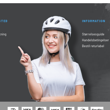
STED
INFORMATION
tning
Størrelsesguide
Handelsbetingelser
Bestil returlabel