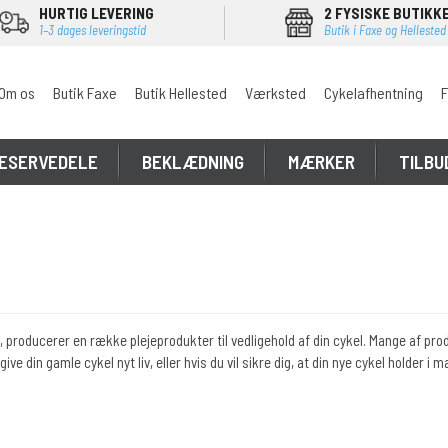
HURTIG LEVERING
2 FYSISKE BUTIKK
1–3 dages leveringstid
Butik i Faxe og Hellested
Om os
Butik Faxe
Butik Hellested
Værksted
Cykelafhentning
F
ESERVEDELE
BEKLÆDNING
MÆRKER
TILBU
 producerer en række plejeprodukter til vedligehold af din cykel. Mange af produ
ive din gamle cykel nyt liv, eller hvis du vil sikre dig, at din nye cykel holder i