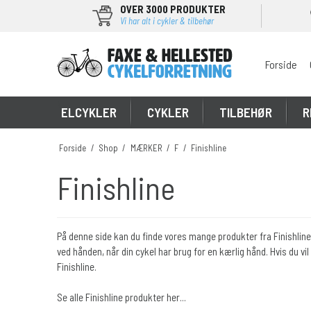
OVER 3000 PRODUKTER
Vi har alt i cykler & tilbehør
Forside
\
ELCYKLER
CYKLER
TILBEHØR
R
Forside
/
Shop
/
MÆRKER
/
F
/
Finishline
Finishline
På denne side kan du finde vores mange produkter fra Finishline,
ved hånden, når din cykel har brug for en kærlig hånd. Hvis du vil g
Finishline.
Se alle Finishline produkter her...