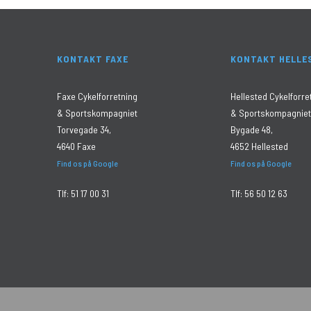
KONTAKT FAXE
KONTAKT HELLE
Faxe Cykelforretning
Hellested Cykelforre
& Sportskompagniet
& Sportskompagniet
Torvegade 34,
Bygade 48,
4640 Faxe
4652 Hellested
Find os på Google
Find os på Google
Tlf:
51 17 00 31
Tlf:
56 50 12 63