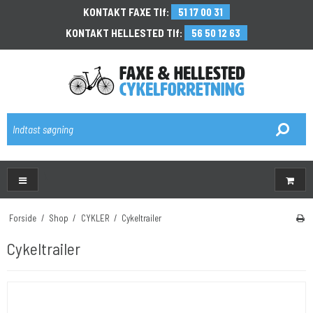
KONTAKT FAXE Tlf:
51 17 00 31
KONTAKT HELLESTED Tlf:
56 50 12 63
\
Forside
/
Shop
/
CYKLER
/
Cykeltrailer
Cykeltrailer