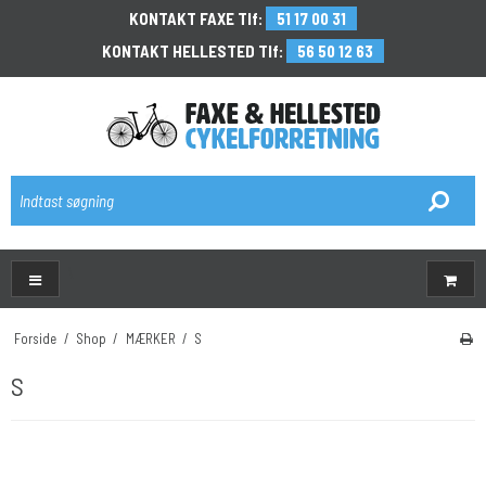
KONTAKT FAXE Tlf:
51 17 00 31
KONTAKT HELLESTED Tlf:
56 50 12 63
\
Forside
/
Shop
/
MÆRKER
/
S
S