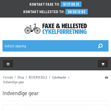
KONTAKT FAXE Tlf:
51 17 00 31
KONTAKT HELLESTED Tlf:
56 50 12 63
\
Forside
/
Shop
/
RESERVEDELE
/
Cykelkæder
/
Indvendige gear
Indvendige gear