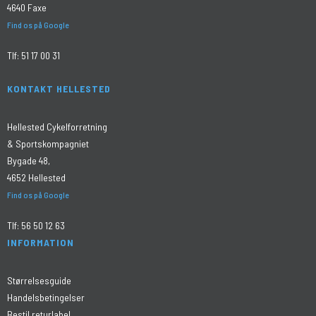
4640 Faxe
Find os på Google
Tlf:
51 17 00 31
KONTAKT HELLESTED
Hellested Cykelforretning
& Sportskompagniet
Bygade 48,
4652 Hellested
Find os på Google
Tlf:
56 50 12 63
INFORMATION
Størrelsesguide
Handelsbetingelser
Bestil returlabel