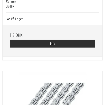
Connex
32667
På Lager
119 DKK
Info