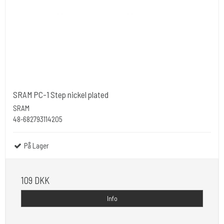
SRAM PC-1 Step nickel plated
SRAM
48-682793114205
På Lager
109 DKK
Info