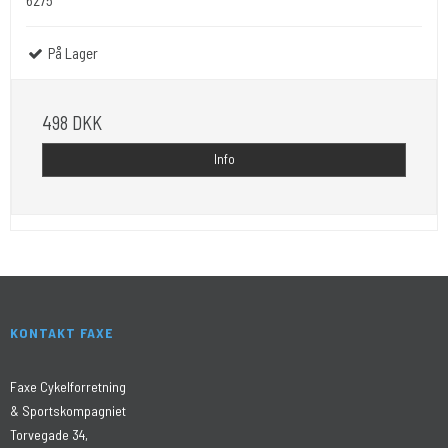
6275
På Lager
498 DKK
Info
KONTAKT FAXE
Faxe Cykelforretning
& Sportskompagniet
Torvegade 34,