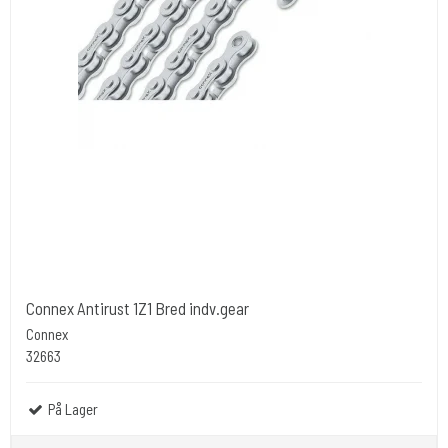
Connex Antirust 1Z1 Bred indv.gear
Connex
32663
På Lager