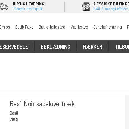
HURTIG LEVERING
2 FYSISKE BUTIKK
1–3 dages leveringstid
Butik i Faxe og Hellested
Om os
Butik Faxe
Butik Hellested
Værksted
Cykelafhentning
F
ESERVEDELE
BEKLÆDNING
MÆRKER
TILBU
Basil Noir sadelovertræk
Basil
21619