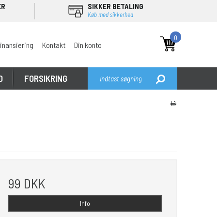
ER
SIKKER BETALING
Køb med sikkerhed
0
inansiering
Kontakt
Din konto
D
FORSIKRING
99 DKK
Info