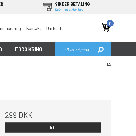
ER
SIKKER BETALING
Køb med sikkerhed
0
inansiering
Kontakt
Din konto
D
FORSIKRING
299 DKK
Info