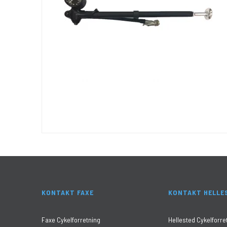
KONTAKT FAXE
KONTAKT HELLE
Faxe Cykelforretning
Hellested Cykelforre