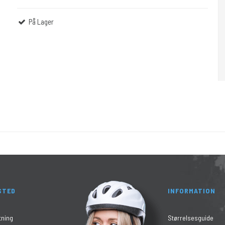
På Lager
STED
INFORMATION
tning
Størrelsesguide