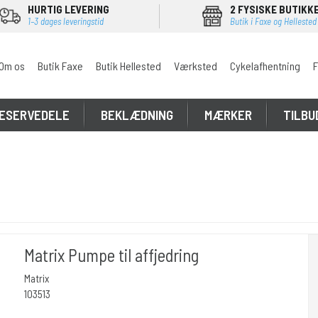
HURTIG LEVERING
2 FYSISKE BUTIKK
1–3 dages leveringstid
Butik i Faxe og Hellested
Om os
Butik Faxe
Butik Hellested
Værksted
Cykelafhentning
F
ESERVEDELE
BEKLÆDNING
MÆRKER
TILBU
Matrix Pumpe til affjedring
Matrix
103513