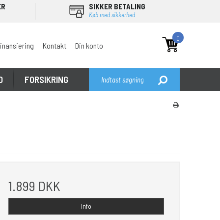
ER
SIKKER BETALING
Køb med sikkerhed
0
inansiering
Kontakt
Din konto
D
FORSIKRING
1.899 DKK
Info