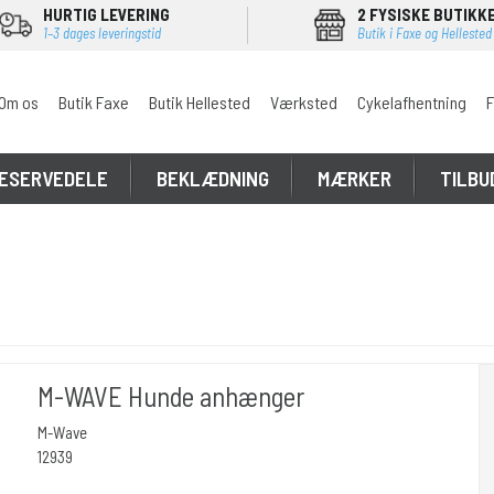
HURTIG LEVERING
2 FYSISKE BUTIKK
1–3 dages leveringstid
Butik i Faxe og Hellested
Om os
Butik Faxe
Butik Hellested
Værksted
Cykelafhentning
F
ESERVEDELE
BEKLÆDNING
MÆRKER
TILBU
M-WAVE Hunde anhænger
M-Wave
12939