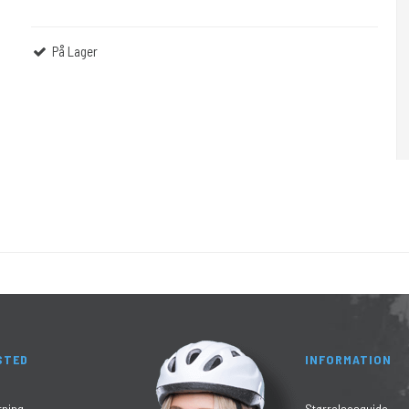
På Lager
STED
INFORMATION
tning
Størrelsesguide