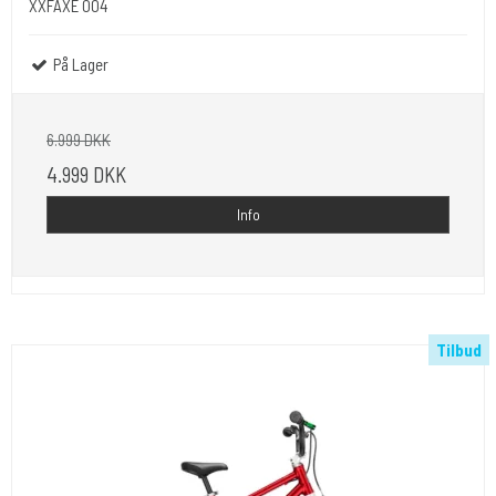
XXFAXE 004
På Lager
6.999 DKK
4.999 DKK
Info
Tilbud