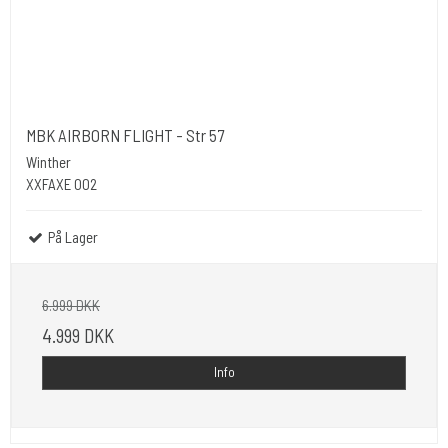
MBK AIRBORN FLIGHT - Str 57
Winther
XXFAXE 002
På Lager
6.999 DKK
4.999 DKK
Info