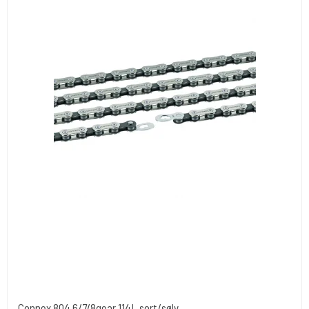
Connex 804 6/7/8gear 114L sort/sølv