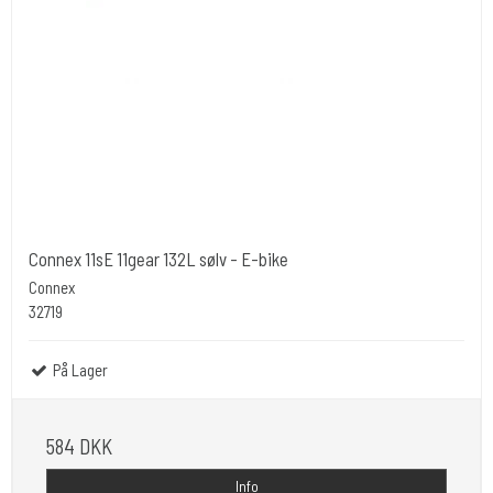
Connex 11sE 11gear 132L sølv - E-bike
Connex
32719
På Lager
584 DKK
Info