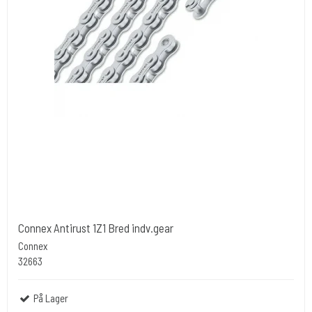
Connex Antirust 1Z1 Bred indv.gear
Connex
32663
På Lager