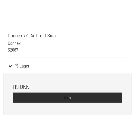
Connex 7Z1 Antirust Smal
Connex
32667
På Lager
119 DKK
Info