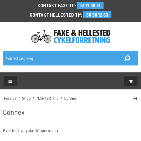
KONTAKT FAXE Tlf:
51 17 00 31
KONTAKT HELLESTED Tlf:
56 50 12 63
\
Forside
/
Shop
/
MÆRKER
/
C
/
Connex
Connex
Kvalitet fra tyske Wippermann