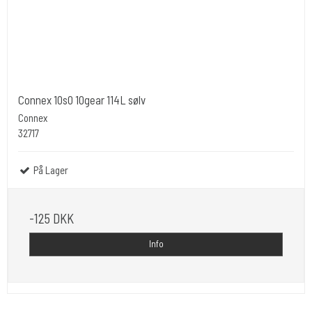
Connex 10s0 10gear 114L sølv
Connex
32717
På Lager
-125 DKK
Info