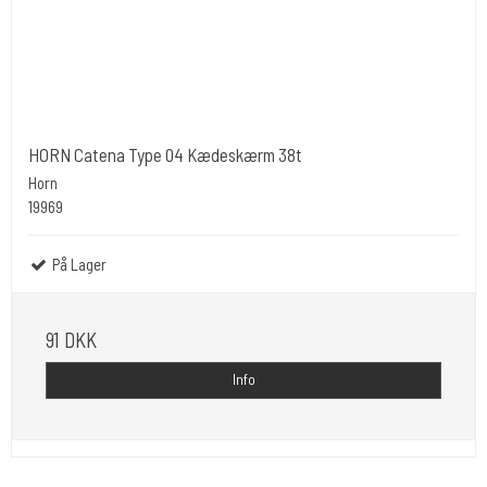
HORN Catena Type 04 Kædeskærm 38t
Horn
19969
På Lager
91 DKK
Info