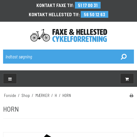
KONTAKT FAXE Tlf:
51 17 00 31
KONTAKT HELLESTED Tlf:
56 50 12 63
\
Forside
/
Shop
/
MÆRKER
/
H
/
HORN
HORN