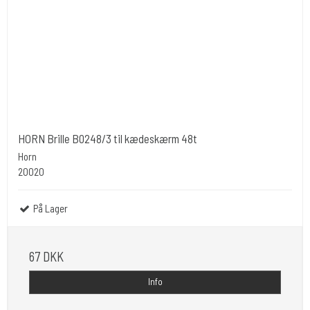
HORN Brille B0248/3 til kædeskærm 48t
Horn
20020
På Lager
67 DKK
Info