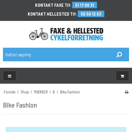
KONTAKT FAXE Tlf:
51 17 00 31
KONTAKT HELLESTED Tlf:
56 50 12 63
\
Forside
/
Shop
/
MÆRKER
/
B
/
Bike Fashion
Bike Fashion