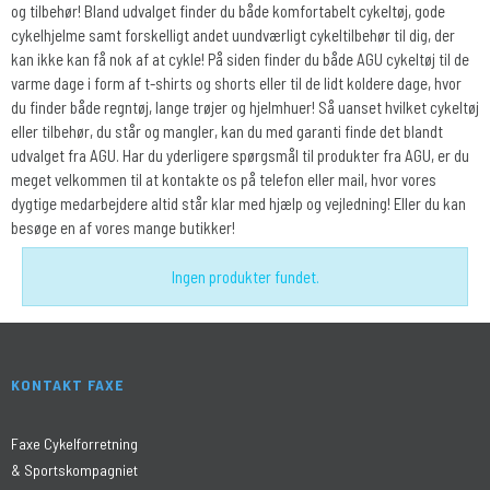
og tilbehør! Bland udvalget finder du både komfortabelt cykeltøj, gode
cykelhjelme samt forskelligt andet uundværligt cykeltilbehør til dig, der
kan ikke kan få nok af at cykle! På siden finder du både AGU cykeltøj til de
varme dage i form af t-shirts og shorts eller til de lidt koldere dage, hvor
du finder både regntøj, lange trøjer og hjelmhuer! Så uanset hvilket cykeltøj
eller tilbehør, du står og mangler, kan du med garanti finde det blandt
udvalget fra AGU. Har du yderligere spørgsmål til produkter fra AGU, er du
meget velkommen til at kontakte os på telefon eller mail, hvor vores
dygtige medarbejdere altid står klar med hjælp og vejledning! Eller du kan
besøge en af vores mange butikker!
Ingen produkter fundet.
KONTAKT FAXE
Faxe Cykelforretning
& Sportskompagniet