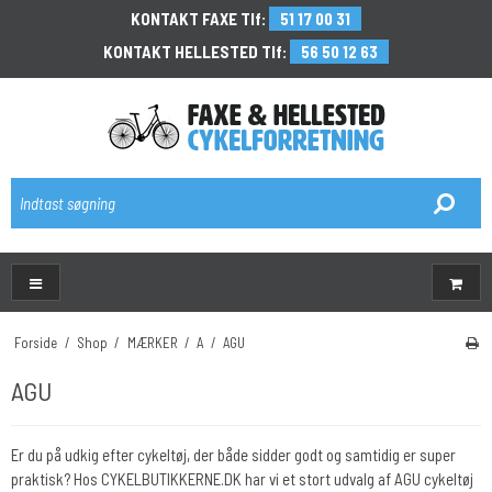
KONTAKT FAXE Tlf:
51 17 00 31
KONTAKT HELLESTED Tlf:
56 50 12 63
\
Forside
/
Shop
/
MÆRKER
/
A
/
AGU
AGU
Er du på udkig efter cykeltøj, der både sidder godt og samtidig er super
praktisk? Hos CYKELBUTIKKERNE.DK har vi et stort udvalg af AGU cykeltøj