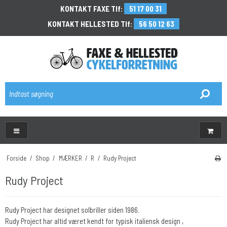
KONTAKT FAXE Tlf:
51 17 00 31
KONTAKT HELLESTED Tlf:
56 50 12 63
\
Forside
/
Shop
/
MÆRKER
/
R
/
Rudy Project
Rudy Project
Rudy Project har designet solbriller siden 1986.
Rudy Project har altid været kendt for typisk italiensk design ,