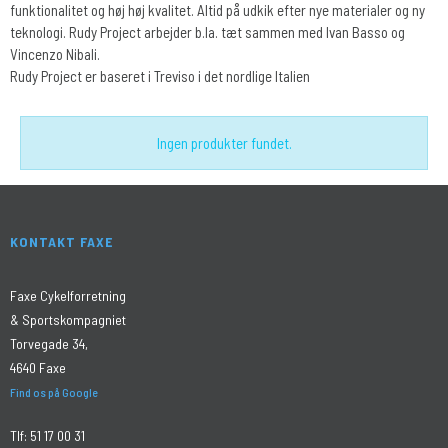
funktionalitet og høj høj kvalitet. Altid på udkik efter nye materialer og ny
teknologi. Rudy Project arbejder b.la. tæt sammen med Ivan Basso og
Vincenzo Nibali.
Rudy Project er baseret i Treviso i det nordlige Italien
Ingen produkter fundet.
KONTAKT FAXE
Faxe Cykelforretning
& Sportskompagniet
Torvegade 34,
4640 Faxe
Find os på Google
Tlf:
51 17 00 31